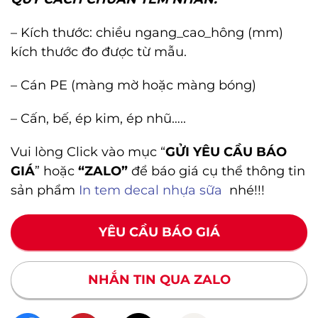
– Kích thước: chiều ngang_cao_hông (mm)
kích thước đo được từ mẫu.
– Cán PE (màng mờ hoặc màng bóng)
– Cấn, bế, ép kim, ép nhũ…..
Vui lòng Click vào mục “
GỬI YÊU CẦU BÁO
GIÁ
” hoặc
“ZALO”
để báo giá cụ thể thông tin
sản phẩm
In tem decal nhựa sữa
nhé!!!
YÊU CẦU BÁO GIÁ
NHẮN TIN QUA ZALO