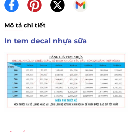
Mô tả chi tiết
In tem decal nhựa sữa