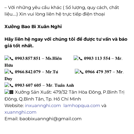
– Với những yêu cầu khác ( Số lượng, quy cách, chất
liệu….) Xin vui lòng liên hệ trực tiếp điện thoại
Xưởng Bao Bì Xuân Nghi
Hãy liên hệ ngay với chúng tôi để được tư vấn và báo
giá tốt nhất.
𝟎𝟗𝟎𝟑.𝟖𝟓𝟕.𝟖𝟓𝟏 – 𝐌𝐬.𝐇𝐢𝐞̂̀𝐧
𝟎𝟗𝟎𝟑 𝟏𝟏𝟑 𝟓𝟓𝟒 – 𝐌𝐫.
𝐇𝐮̛̃𝐮
𝟎𝟗𝟔𝟔.𝟖𝟒𝟐.𝟎𝟕𝟗 – 𝐌𝐫.𝐓𝐮́
𝟎𝟗𝟔𝟔 𝟒𝟕𝟗 𝟑𝟗𝟕 – 𝐌𝐫.
𝐃𝐮𝐲
𝟎𝟗𝟎𝟑 𝟔𝟎𝟕 𝟔𝟎𝟓 – 𝐌𝐫. 𝐓𝐮𝐚̂́𝐧 𝐀𝐧𝐡
Xưởng Sản Xuất: 479/32 Tân Hòa Đông, P.Bình Trị
Đông, Q.Bình Tân, Tp. Hồ Chí Minh
Website:
inxuannghi.com
lamhopqua.com
và
xuannghi.com
Email: baobixuannghi@gmail.com