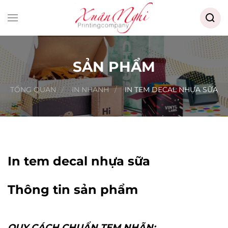
Searc
for:
Skip to main content
SẢN PHẨM
TỔNG QUAN
IN NHANH
IN TEM DECAL NHỰA SỮA
In tem decal nhựa sữa
Thông tin sản phẩm
QUY CÁCH CHUẨN TEM NHÃN: