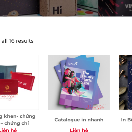
ll 16 results
g khen- chứng
Catalogue in nhanh
In B
– chứng chỉ
Liên hệ
Liên hệ