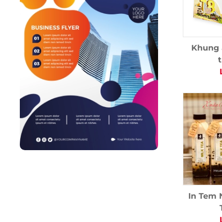
Khung 
t
In Tem 