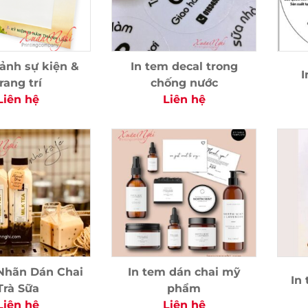
ảnh sự kiện &
In tem decal trong
I
rang trí
chống nước
Liên hệ
Liên hệ
Nhãn Dán Chai
In tem dán chai mỹ
In
Trà Sữa
phẩm
Liên hệ
Liên hệ