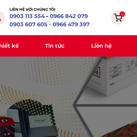
LIÊN HỆ VỚI CHÚNG TÔI
0
0903 113 554
-
0
966 842 079
0903 607 605
-
0966 479 397
hiết kế
Tin tức
Liên hệ