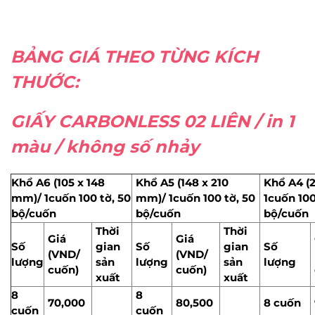
BẢNG GIÁ THEO TỪNG KÍCH
THƯỚC:
GIẤY CARBONLESS 02 LIÊN / in 1
màu / không số nhảy
Khổ A6 (105 x 148
Khổ A5 (148 x 210
Khổ A4 (
mm)/ 1cuốn 100 tờ, 50
mm)/ 1cuốn 100 tờ, 50
1cuốn 100
bộ/cuốn
bộ/cuốn
bộ/cuốn
Thời
Thời
Giá
Giá
Số
gian
Số
gian
Số
(VND/
(VND/
lượng
sản
lượng
sản
lượng
cuốn)
cuốn)
xuất
xuất
8
8
70,000
80,500
8 cuốn
cuốn
cuốn