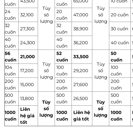
43,500
65,000
10 cuốn
cuốn
cuốn
Tùy
Tùy
24
20
32,100
số
47,000
số
20 cuốn
cuốn
cuốn
lượng
lượng
32
32
27,300
38,900
30 cuốn
cuốn
cuốn
40
40
24,300
36,200
40 cuốn
cuốn
cuốn
56
52
50
21,000
33,500
cuốn
cuốn
cuốn
Tùy
Tùy
104
100
100
17,200
số
29,200
số
cuốn
cuốn
cuốn
lượng
lượng
200
200
200
15,000
27,600
cuốn
cuốn
cuốn
500
500
500
13,800
26,500
cuốn
cuốn
cuốn
Tùy
Tùy
số
số
Liên
1000
1000
Liên hệ
1000
lượng
lượng
hệ giá
cuốn
cuốn
giá tốt
cuốn
tốt