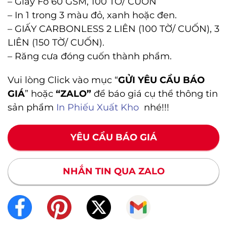
– Giấy Fo 60 GSM, 100 TỜ/ CUỐN
– In 1 trong 3 màu đỏ, xanh hoặc đen.
– GIẤY CARBONLESS 2 LIÊN (100 TỜ/ CUỐN), 3
LIÊN (150 TỜ/ CUỐN).
– Răng cưa đóng cuốn thành phẩm.
Vui lòng Click vào mục “
GỬI YÊU CẦU BÁO
GIÁ
” hoặc
“ZALO”
để báo giá cụ thể thông tin
sản phẩm
In Phiếu Xuất Kho
nhé!!!
YÊU CẦU BÁO GIÁ
NHẮN TIN QUA ZALO