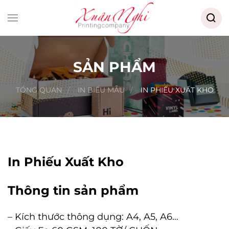
Searc
for:
Skip to main content
SẢN PHẨM
TỔNG QUAN
IN BIỂU MẪU
IN PHIẾU XUẤT KHO
In Phiếu Xuất Kho
Thông tin sản phẩm
– Kích thước thông dụng: A4, A5, A6…