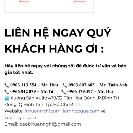
LIÊN HỆ NGAY QUÝ
KHÁCH HÀNG ƠI :
Hãy liên hệ ngay với chúng tôi để được tư vấn và báo
giá tốt nhất.
𝟎𝟗𝟎𝟑 𝟏𝟏𝟑 𝟓𝟓𝟒 – 𝐌𝐫. 𝐇𝐮̛̃𝐮
𝟎𝟗𝟎𝟑 𝟔𝟎𝟕 𝟔𝟎𝟓 – 𝐌𝐫. 𝐓𝐮𝐚̂́𝐧 𝐀𝐧𝐡
𝟎𝟗𝟔𝟔.𝟖𝟒𝟐.𝟎𝟕𝟗 – 𝐌𝐫.𝐓𝐮́
𝟎𝟗𝟔𝟔.𝟒𝟕𝟗.𝟑𝟗𝟕 – 𝐌𝐫. 𝐃𝐮𝐲
Xưởng Sản Xuất: 479/32 Tân Hòa Đông, P.Bình Trị
Đông, Q.Bình Tân, Tp. Hồ Chí Minh
Website:
inxuannghi.com
lamhopqua.com
và
xuannghi.com
Email: baobixuannghi@gmail.com