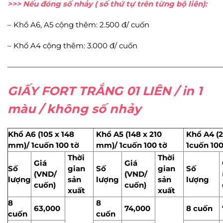
>>> Nếu đóng số nhảy ( số thứ tự trên từng bộ liên):
– Khổ A6, A5 cộng thêm: 2.500 đ/ cuốn
– Khổ A4 cộng thêm: 3.000 đ/ cuốn
—————————————————————————————
GIẤY FORT TRẮNG 01 LIÊN / in 1
màu / không số nhảy
Khổ A6 (105 x 148
Khổ A5 (148 x 210
Khổ A4 (
mm)/ 1cuốn 100 tờ
mm)/ 1cuốn 100 tờ
1cuốn 100
Thời
Thời
Giá
Giá
Số
gian
Số
gian
Số
(VND/
(VND/
lượng
sản
lượng
sản
lượng
cuốn)
cuốn)
xuất
xuất
8
8
63,000
74,000
8 cuốn
cuốn
cuốn