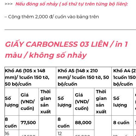
>>>
Nếu đóng số nhảy ( số thứ tự trên từng bộ liên):
– Cộng thêm 2,000 đ/ cuốn vào bảng trên
—————————————————————————————
GIẤY CARBONLESS 03 LIÊN / in 1
màu / không số nhảy
Khổ A6 (105 x 148
Khổ A5 (148 x 210
Khổ A4 (2
mm)/ 1cuốn 150 tờ,
mm)/ 1cuốn 150 tờ, 50
1cuốn 150
50 bộ/cuốn
bộ/cuốn
bộ/cuốn
Thời
Thời
Giá
Giá
Số
gian
Số
gian
Số
(VND/
(VND/
lượng
sản
lượng
sản
lượng
cuốn)
cuốn)
xuất
xuất
8
8
77,500
88,000
8 cuốn
cuốn
cuốn
16
12