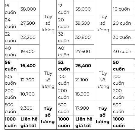
16
12
38,000
58,000
10 cuốn
cuốn
cuốn
Tùy
Tùy
24
20
27,300
số
39,500
số
20 cuốn
cuốn
cuốn
lượng
lượng
32
32
22,200
30,800
30 cuốn
cuốn
cuốn
40
40
19,400
27,600
40 cuốn
cuốn
cuốn
56
52
50
16,400
25,400
cuốn
cuốn
cuốn
Tùy
Tùy
104
100
100
12,700
số
21,100
số
cuốn
cuốn
cuốn
lượng
lượng
200
200
200
10,700
18,900
cuốn
cuốn
cuốn
500
500
500
9,300
17,900
Tùy
Tùy
cuốn
cuốn
cuốn
số
số
1000
Liên hệ
1000
Liên hệ
1000
lượng
lượng
cuốn
giá tốt
cuốn
giá tốt
cuốn