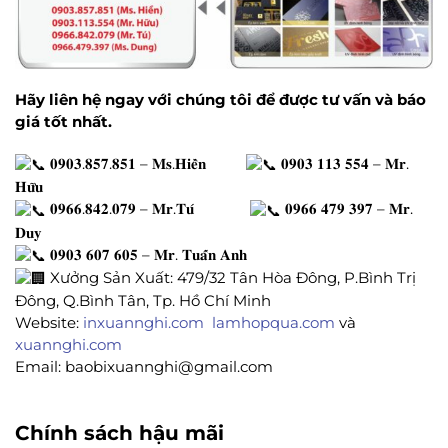
Hãy liên hệ ngay với chúng tôi để được tư vấn và báo
giá tốt nhất.
𝟎𝟗𝟎𝟑.𝟖𝟓𝟕.𝟖𝟓𝟏 – 𝐌𝐬.𝐇𝐢𝐞̂̀𝐧
𝟎𝟗𝟎𝟑 𝟏𝟏𝟑 𝟓𝟓𝟒 – 𝐌𝐫.
𝐇𝐮̛̃𝐮
𝟎𝟗𝟔𝟔.𝟖𝟒𝟐.𝟎𝟕𝟗 – 𝐌𝐫.𝐓𝐮́
𝟎𝟗𝟔𝟔 𝟒𝟕𝟗 𝟑𝟗𝟕 – 𝐌𝐫.
𝐃𝐮𝐲
𝟎𝟗𝟎𝟑 𝟔𝟎𝟕 𝟔𝟎𝟓 – 𝐌𝐫. 𝐓𝐮𝐚̂́𝐧 𝐀𝐧𝐡
Xưởng Sản Xuất: 479/32 Tân Hòa Đông, P.Bình Trị
Đông, Q.Bình Tân, Tp. Hồ Chí Minh
Website:
inxuannghi.com
lamhopqua.com
và
xuannghi.com
Email: baobixuannghi@gmail.com
Chính sách hậu mãi