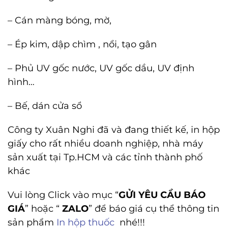
– Cán màng bóng, mờ,
– Ép kim, dập chìm , nổi, tạo gân
– Phủ UV gốc nước, UV gốc dầu, UV định
hình…
– Bế, dán cửa sổ
Công ty Xuân Nghi đã và đang thiết kế, in hộp
giấy cho rất nhiều doanh nghiệp, nhà máy
sản xuất tại Tp.HCM và các tỉnh thành phố
khác
Vui lòng Click vào mục “
GỬI YÊU CẦU BÁO
GIÁ
” hoặc “
ZALO
” để báo giá cụ thể thông tin
sản phẩm
In hộp thuốc
nhé!!!