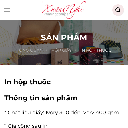
Searc
for:
Skip to main content
SẢN PHẨM
TỔNG QUAN
HỘP GIẤY
IN HỘP THUỐC
In hộp thuốc
Thông tin sản phẩm
* Chất liệu giấy: Ivory 300 đến Ivory 400 gsm
* Gia công sau in: